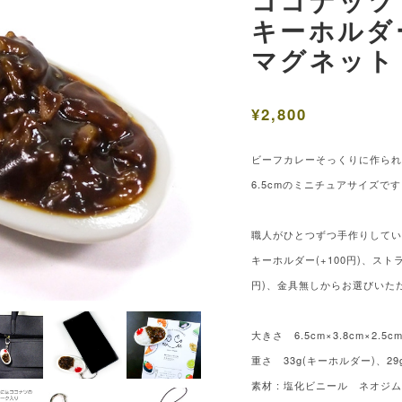
ココナッツ
キーホルダ
マグネット
¥2,800
ビーフカレーそっくりに作ら
6.5cmのミニチュアサイズで
職人がひとつずつ手作りして
キーホルダー(+100円)、ストラ
円)、金具無しからお選びいた
大きさ 6.5cm×3.8cm×2.
重さ 33g(キーホルダー)、29
素材 : 塩化ビニール ネオジム