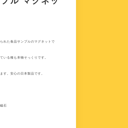
ンプル マグネッ
作られた食品サンプルのマグネットで
っている種も本物そっくりです。
います。安心の日本製品です。
ム磁石