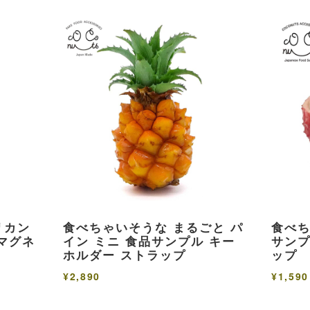
リカン
食べちゃいそうな まるごと パ
食べち
マグネ
イン ミニ 食品サンプル キー
サンプ
ホルダー ストラップ
ップ
¥2,890
¥1,590