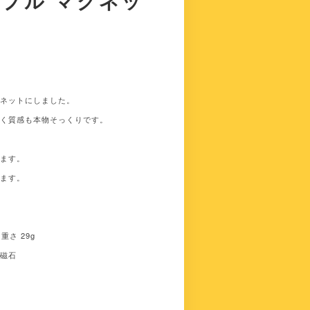
ンプル マグネッ
グネットにしました。
無く質感も本物そっくりです。
います。
います。
 重さ 29g
ム磁石