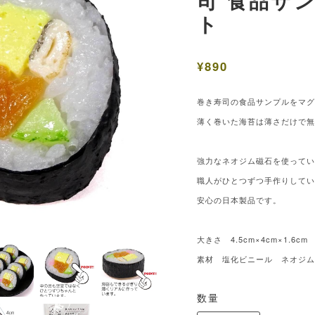
司 食品サ
ト
¥890
巻き寿司の食品サンプルをマ
薄く巻いた海苔は薄さだけで
強力なネオジム磁石を使って
職人がひとつずつ手作りして
安心の日本製品です。
大きさ 4.5cm×4cm×1.6cm
素材 塩化ビニール ネオジ
数量