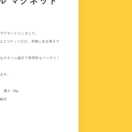
ル マグネット
ルマグネットにしました。
)はココナッツだけ。本物に迫る薄さで
力なネオジム磁石で実用性もバッチリ！
います。
m 重さ 16g
ム磁石