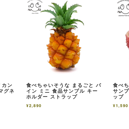
リカン
食べちゃいそうな まるごと パ
食べち
マグネ
イン ミニ 食品サンプル キー
サンプ
ホルダー ストラップ
ップ
¥2,890
¥1,590