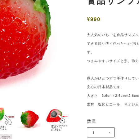
食品サンプ
¥990
大人気のいちごを食品サンプ
できる限り薄く作ったへた(萼
す。
つまみやすいサイズと形、強
職人がひとつずつ手作りして
安心の日本製品です。
大きさ 3.6cm×2.6cm×2.6c
素材 塩化ビニール ネオジ
数量